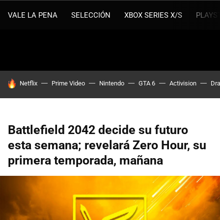
VALE LA PENA
SELECCIÓN
XBOX SERIES X/S
PLAYS
HOY SE HABLA DE
Netflix
Prime Video
Nintendo
GTA 6
Activision
Dra
Battlefield 2042 decide su futuro
esta semana; revelará Zero Hour, su
primera temporada, mañana