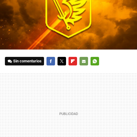
Sin comentarios
FACEBOOK
TWITTER
FLIPBOARD
E-
WHATSAPP
MAIL