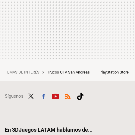
TEMAS DE INTERÉS
Trucos GTA San Andreas
PlayStation Store
Síguenos
Twit
Fac
Yout
RSS
Tikt
ter
ebo
ube
ok
ok
En 3DJuegos LATAM hablamos de...