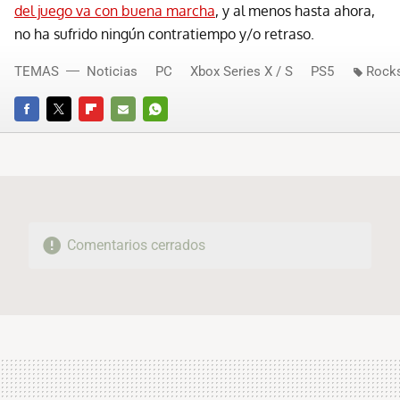
del juego va con buena marcha
, y al menos hasta ahora,
no ha sufrido ningún contratiempo y/o retraso.
TEMAS
Noticias
PC
Xbox Series X / S
PS5
Rocks
FACEBOOK
TWITTER
FLIPBOARD
E-
WHATSAPP
MAIL
Comentarios cerrados