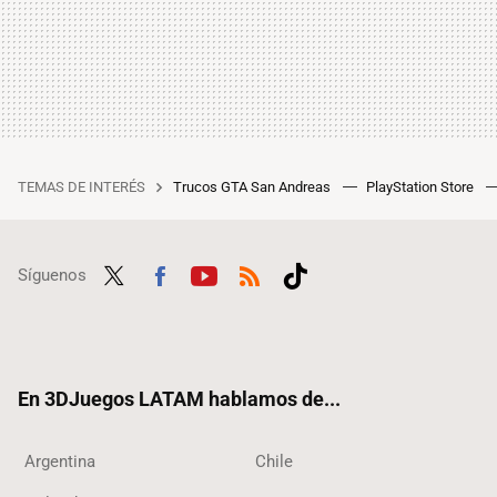
TEMAS DE INTERÉS
Trucos GTA San Andreas
PlayStation Store
Síguenos
Twit
Fac
Yout
RSS
Tikt
ter
ebo
ube
ok
ok
En 3DJuegos LATAM hablamos de...
Argentina
Chile