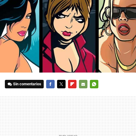
Sin comentarios
FACEBOOK
TWITTER
FLIPBOARD
E-
WHATSAPP
MAIL