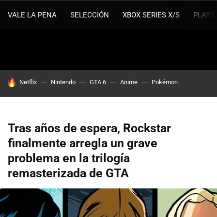
VALE LA PENA
SELECCIÓN
XBOX SERIES X/S
PLAYS
HOY SE HABLA DE
Netflix
Nintendo
GTA 6
Anime
Pokémon
Tras años de espera, Rockstar
finalmente arregla un grave
problema en la trilogía
remasterizada de GTA