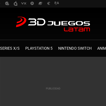
SERIES X/S
PLAYSTATION 5
NINTENDO SWITCH
ANI