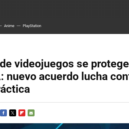
Anime
PlayStation
de videojuegos se protege
: nuevo acuerdo lucha con
áctica
FACEBOOK
TWITTER
FLIPBOARD
E-
MAIL