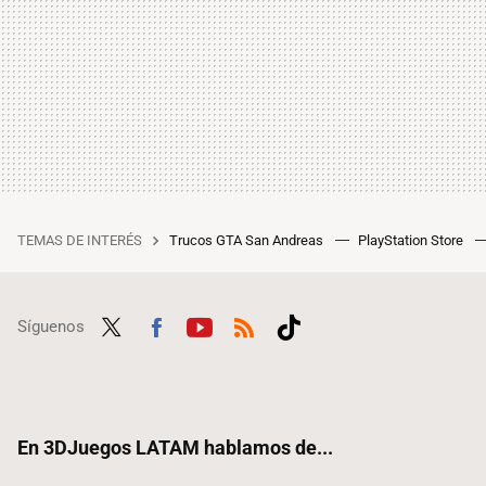
TEMAS DE INTERÉS
Trucos GTA San Andreas
PlayStation Store
Síguenos
Twit
Fac
Yout
RSS
Tikt
ter
ebo
ube
ok
ok
En 3DJuegos LATAM hablamos de...