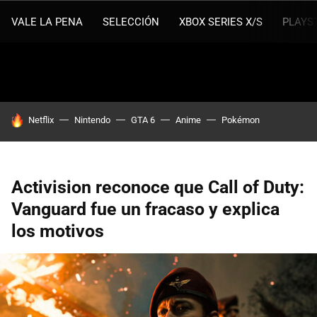
VALE LA PENA
SELECCIÓN
XBOX SERIES X/S
PLAYS
HOY SE HABLA DE
Netflix
Nintendo
GTA 6
Anime
Pokémon
Activision reconoce que Call of Duty:
Vanguard fue un fracaso y explica
los motivos