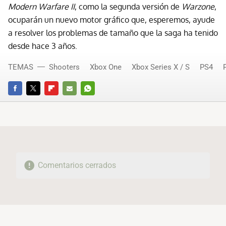
Modern Warfare II
, como la segunda versión de
Warzone
,
ocuparán un nuevo motor gráfico que, esperemos, ayude
a resolver los problemas de tamaño que la saga ha tenido
desde hace 3 años.
TEMAS
Shooters
Xbox One
Xbox Series X / S
PS4
FACEBOOK
TWITTER
FLIPBOARD
E-
WHATSAPP
MAIL
Comentarios cerrados