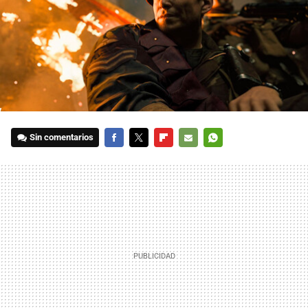
Sin comentarios
FACEBOOK
TWITTER
FLIPBOARD
E-
WHATSAPP
MAIL