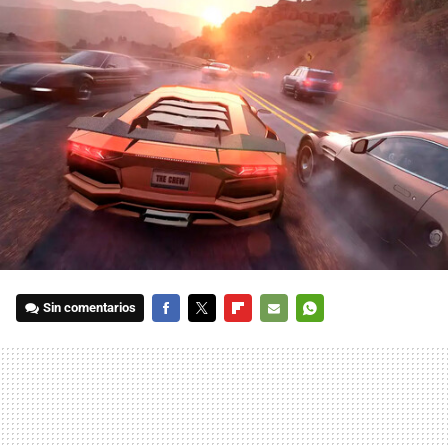
Sin comentarios
FACEBOOK
TWITTER
FLIPBOARD
E-
WHATSAPP
MAIL