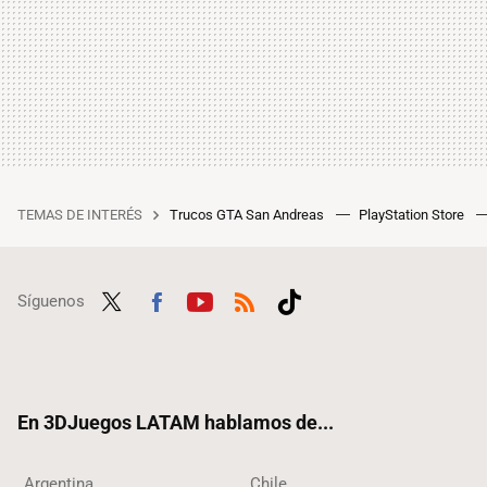
TEMAS DE INTERÉS
Trucos GTA San Andreas
PlayStation Store
Síguenos
Twit
Fac
Yout
RSS
Tikt
ter
ebo
ube
ok
ok
En 3DJuegos LATAM hablamos de...
Argentina
Chile