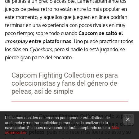
de peleas a un precio accesible. Lamentablemente los
juegos de pelea retro no están entre lo más popular en
este momento, y aquellos que jueguen en línea podrían
terminar en una experiencia con pocos rivales en muy
poco tiempo; sobre todo cuando
Capcom se saltó el
crossplay
entre plataformas
. Uno puede practicar todos
los días en
Cyberbots
, pero si nadie lo está jugando, se
pierde gran parte del encanto.
Capcom Fighting Collection es para
coleccionistas y fans del género de
peleas, así de simple
En conclusión,
Capcom Fighting Collection
vale la pena
Utilizamos cookies de terceros para generar estadísticas de
audiencia y mostrar publicidad personalizada analizando tu
únicamente si eres un gran fan de la compañía o de los
navegación. Si sigues navegando estarás aceptando su uso.
Más
juegos de peleas
, pues no ofrece más fuera de esto y su
información