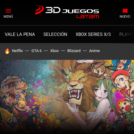
MENÚ
NUEVO
VALE LA PENA
SELECCIÓN
XBOX SERIES X/S
PLAYS
HOY SE HABLA DE
Netflix
GTA 6
Xbox
Blizzard
Anime