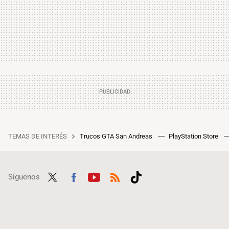
TEMAS DE INTERÉS
Trucos GTA San Andreas
PlayStation Store
Síguenos
Twit
Fac
Yout
RSS
Tikt
ter
ebo
ube
ok
ok