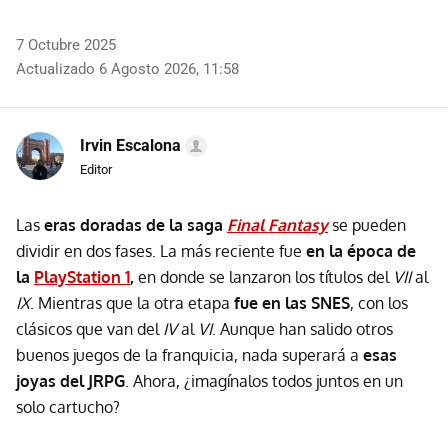
FACEBOOK
TWITTER
FLIPBOARD
E-
WHATSAPP
MAIL
7 Octubre 2025
Actualizado 6 Agosto 2026, 11:58
Irvin Escalona
Editor
Las
e
ras doradas de la saga
Final Fantasy
se pueden
dividir en dos fases. La más reciente fue
en la época de
la
PlayStation 1
,
en donde se lanzaron los títulos del
VII
al
IX
. Mientras que la otra etapa
fue en las
SNES
, con los
clásicos que van del
IV
al
VI
. Aunque han salido otros
buenos juegos de la franquicia, nada superará a
esas
joyas del JRPG
. Ahora, ¿imagínalos todos juntos en un
solo cartucho?