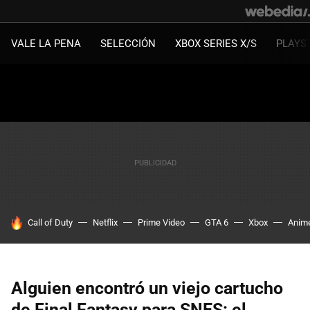
VALE LA PENA
SELECCIÓN
XBOX SERIES X/S
PLAYS
HOY SE HABLA DE
Call of Duty
Netflix
Prime Video
GTA 6
Xbox
Anim
Alguien encontró un viejo cartucho
de Final Fantasy para SNES: el