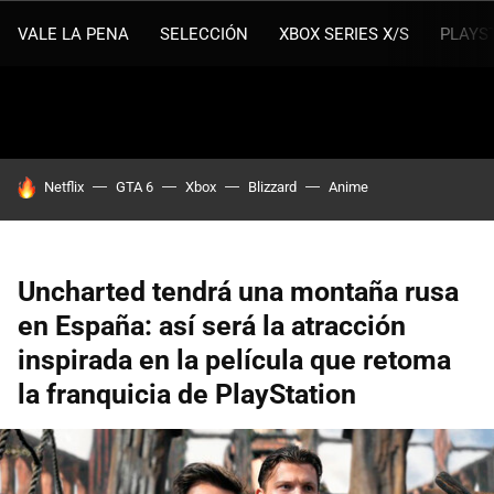
VALE LA PENA
SELECCIÓN
XBOX SERIES X/S
PLAYS
HOY SE HABLA DE
Netflix
GTA 6
Xbox
Blizzard
Anime
Uncharted tendrá una montaña rusa
en España: así será la atracción
inspirada en la película que retoma
la franquicia de PlayStation