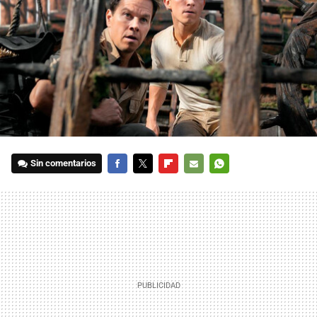
Sin comentarios
FACEBOOK
TWITTER
FLIPBOARD
E-
WHATSAPP
MAIL