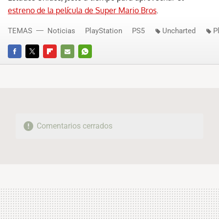
estreno de la película de Super Mario Bros
.
TEMAS
Noticias
PlayStation
PS5
Uncharted
P
FACEBOOK
TWITTER
FLIPBOARD
E-
WHATSAPP
MAIL
Comentarios cerrados