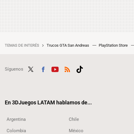
TEMAS DE INTERÉS
Trucos GTA San Andreas
PlayStation Store
Síguenos
Twit
Fac
Yout
RSS
Tikt
ter
ebo
ube
ok
ok
En 3DJuegos LATAM hablamos de...
Argentina
Chile
Colombia
México