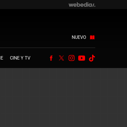
NUEVO
ME
CINE Y TV
Facebook
Twitter
Instagram
Youtube
Tiktok