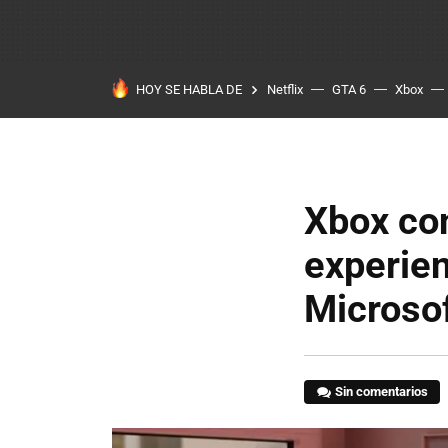
HOY SE HABLA DE
Netflix
GTA 6
Xbox
Xbox con
experien
Microso
Sin comentarios