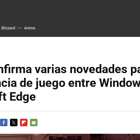
Blizzard
Anime
firma varias novedades pa
cia de juego entre Window
ft Edge
FACEBOOK
TWITTER
FLIPBOARD
E-
MAIL