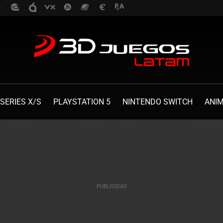
SERIES X/S
PLAYSTATION 5
NINTENDO SWITCH
ANI