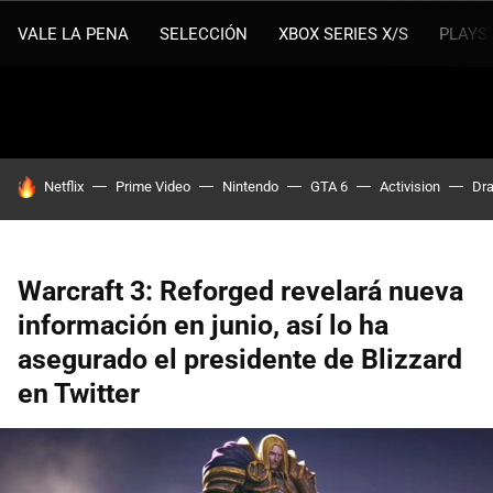
VALE LA PENA
SELECCIÓN
XBOX SERIES X/S
PLAYS
HOY SE HABLA DE
Netflix
Prime Video
Nintendo
GTA 6
Activision
Dra
Warcraft 3: Reforged revelará nueva
información en junio, así lo ha
asegurado el presidente de Blizzard
en Twitter