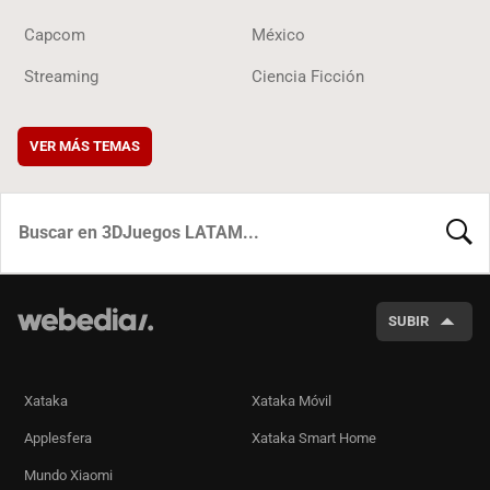
Capcom
México
Streaming
Ciencia Ficción
VER MÁS TEMAS
BUSCA
SUBIR
Xataka
Xataka Móvil
Applesfera
Xataka Smart Home
Mundo Xiaomi