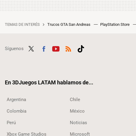
TEMAS DE INTERÉS
Trucos GTA San Andreas
PlayStation Store
Síguenos
Twit
Fac
Yout
RSS
Tikt
ter
ebo
ube
ok
ok
En 3DJuegos LATAM hablamos de...
Argentina
Chile
Colombia
México
Perú
Noticias
Xbox Game Studios
Microsoft