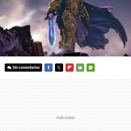
Sin comentarios
FACEBOOK
TWITTER
FLIPBOARD
E-
WHATSAPP
MAIL