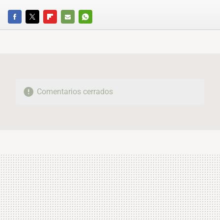
FACEBOOK
TWITTER
FLIPBOARD
E-
WHATSAPP
MAIL
Comentarios cerrados