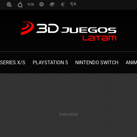
SERIES X/S
PLAYSTATION 5
NINTENDO SWITCH
ANI