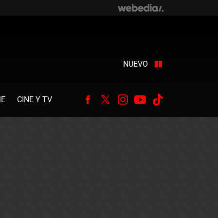
NUEVO
ME
CINE Y TV
Facebook
Twitter
Instagram
Youtube
Tiktok