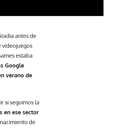
Stadia antes de
e videojuegos
 Games estaba
as Google
en verano de
r si seguimos la
os en ese sector
 nacimiento de