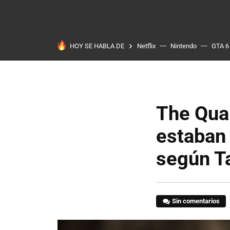
HOY SE HABLA DE
Netflix
Nintendo
GTA 6
The Quar
estaban 
según T
Sin comentarios