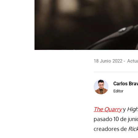
18 Junio 2022
Actua
Carlos Bra
Editor
The Quarry
y
High
pasado 10 de juni
creadores de
Ric