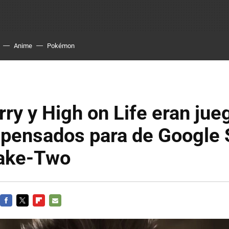
Anime
Pokémon
ry y High on Life eran jue
pensados para de Google S
ake-Two
FACEBOOK
TWITTER
FLIPBOARD
E-
MAIL