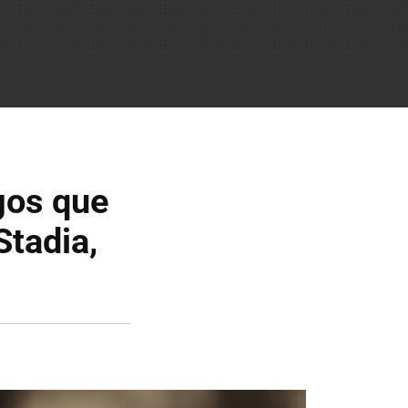
gos que
tadia,