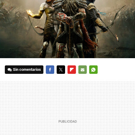
Sin comentarios
FACEBOOK
TWITTER
FLIPBOARD
E-
WHATSAPP
MAIL