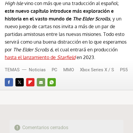
High Isle
vino con más que una traducción al español;
este nuevo capítulo introduce más exploración e
historia en el vasto mundo de
The Elder Scrolls
, y un
nuevo juego de cartas nos invita a más de un par de
partidas amistosas entre las nuevas misiones. Todo esto
servirá como una buena distracción en lo que esperamos
por
The Elder Scrolls 6
, el cual entrará en producción
hasta el lanzamiento de
Starfield
en 2023.
TEMAS
Noticias
PC
MMO
Xbox Series X / S
PS5
FACEBOOK
TWITTER
FLIPBOARD
E-
WHATSAPP
MAIL
Comentarios cerrados