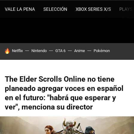
VALE LA PENA
SELECCIÓN
XBOX SERIES X/S
PLAYS
HOY SE HABLA DE
Netflix
Nintendo
GTA 6
Anime
Pokémon
The Elder Scrolls Online no tiene
planeado agregar voces en español
en el futuro: "habrá que esperar y
ver", menciona su director