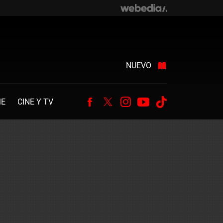
NUEVO
ME
CINE Y TV
Facebook
Twitter
Instagram
Youtube
Tiktok