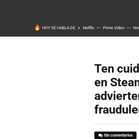
HOY SE HABLA DE
Netflix
Prime Video
Ni
Ten cui
en Stea
advierte
fraudule
Sin comentarios