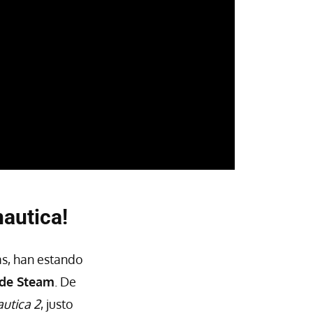
autica!
as, han estando
 de Steam
. De
utica 2
, justo