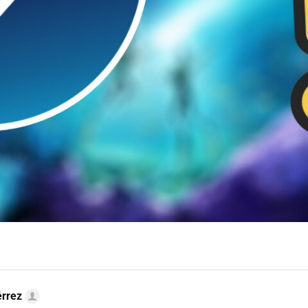
érrez