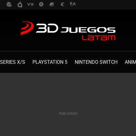
SERIES X/S
PLAYSTATION 5
NINTENDO SWITCH
ANI