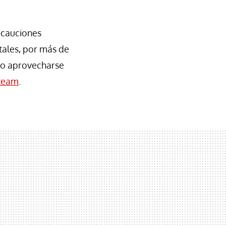
recauciones
itales, por más de
ndo aprovecharse
team
.