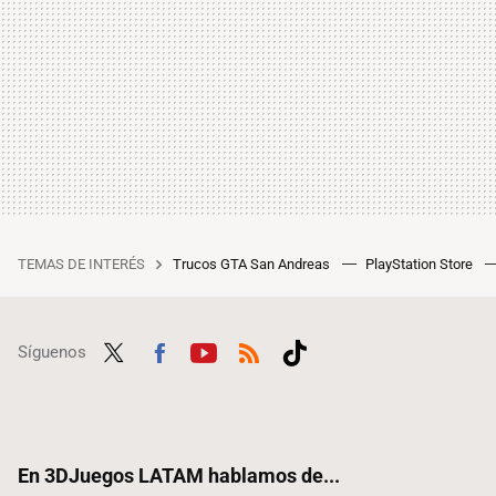
TEMAS DE INTERÉS
Trucos GTA San Andreas
PlayStation Store
Síguenos
Twit
Fac
Yout
RSS
Tikt
ter
ebo
ube
ok
ok
En 3DJuegos LATAM hablamos de...