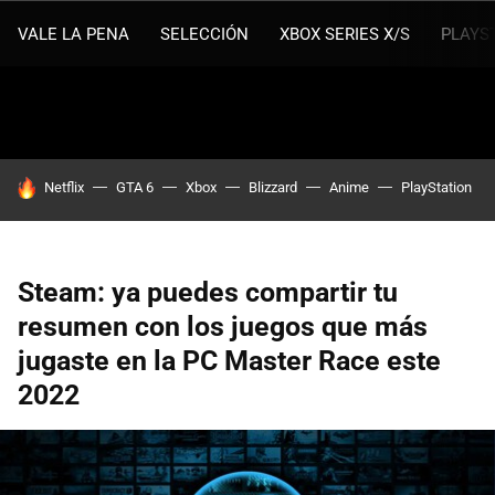
VALE LA PENA
SELECCIÓN
XBOX SERIES X/S
PLAYS
HOY SE HABLA DE
Netflix
GTA 6
Xbox
Blizzard
Anime
PlayStation
Steam: ya puedes compartir tu
resumen con los juegos que más
jugaste en la PC Master Race este
2022