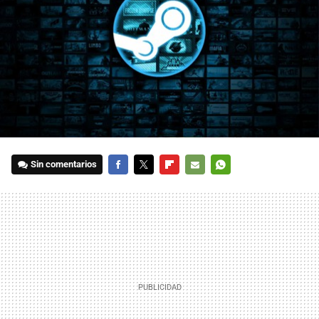
Sin comentarios
FACEBOOK
TWITTER
FLIPBOARD
E-
WHATSAPP
MAIL