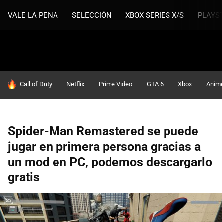
VALE LA PENA
SELECCIÓN
XBOX SERIES X/S
PLAYS
HOY SE HABLA DE
Call of Duty
Netflix
Prime Video
GTA 6
Xbox
Anim
Spider-Man Remastered se puede
jugar en primera persona gracias a
un mod en PC, podemos descargarlo
gratis