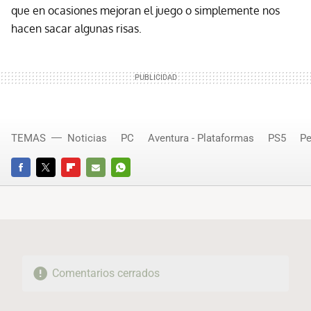
que en ocasiones mejoran el juego o simplemente nos
hacen sacar algunas risas.
TEMAS
Noticias
PC
Aventura - Plataformas
PS5
Pe
FACEBOOK
TWITTER
FLIPBOARD
E-
WHATSAPP
MAIL
Comentarios cerrados