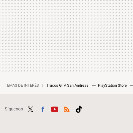
TEMAS DE INTERÉS
Trucos GTA San Andreas
PlayStation Store
Síguenos
Twit
Fac
Yout
RSS
Tikt
ter
ebo
ube
ok