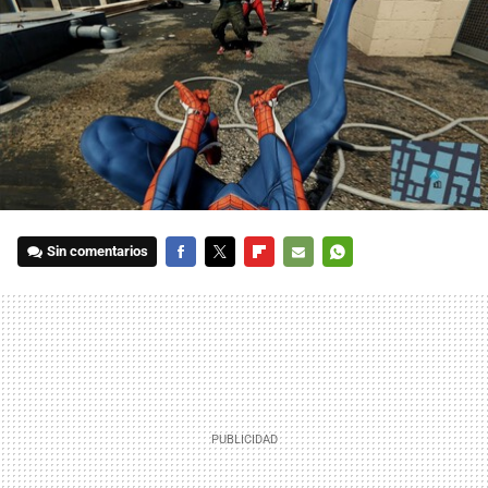
Sin comentarios
FACEBOOK
TWITTER
FLIPBOARD
E-
WHATSAPP
MAIL