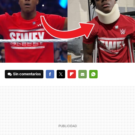
Sin comentarios
FACEBOOK
TWITTER
FLIPBOARD
E-
WHATSAPP
MAIL