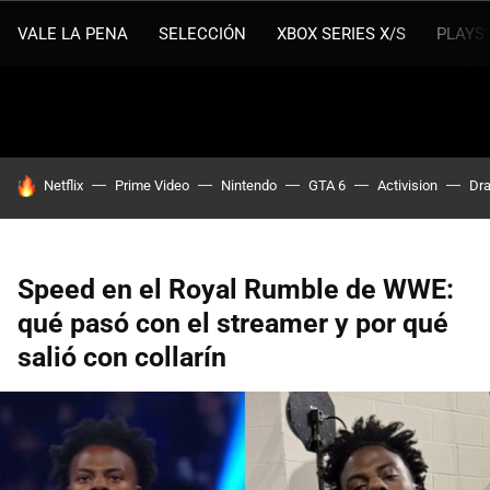
VALE LA PENA
SELECCIÓN
XBOX SERIES X/S
PLAYS
HOY SE HABLA DE
Netflix
Prime Video
Nintendo
GTA 6
Activision
Dra
Speed en el Royal Rumble de WWE:
qué pasó con el streamer y por qué
salió con collarín