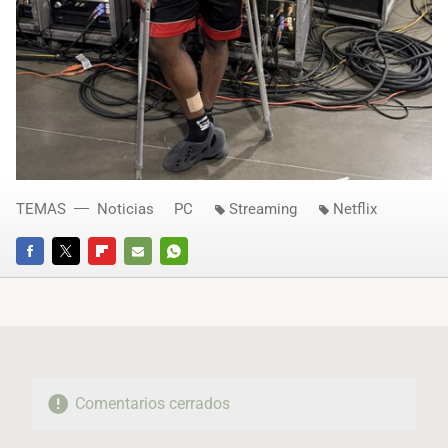
TEMAS
Noticias
PC
Streaming
Netflix
FACEBOOK
TWITTER
FLIPBOARD
E-
WHATSAPP
MAIL
Comentarios cerrados