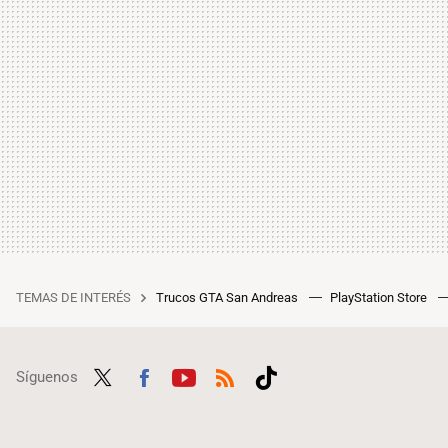
TEMAS DE INTERÉS
Trucos GTA San Andreas
PlayStation Store
Síguenos
Twit
Fac
Yout
RSS
Tikt
ter
ebo
ube
ok