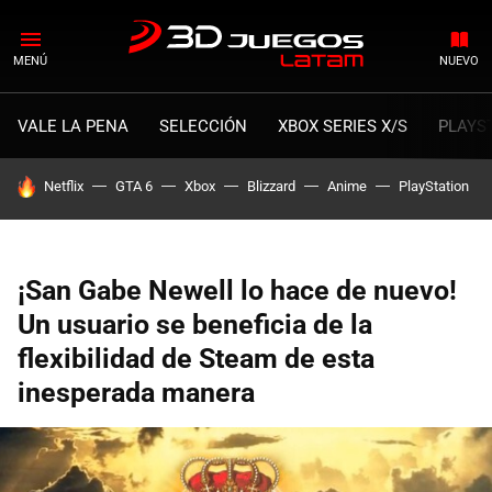
MENÚ
NUEVO
VALE LA PENA
SELECCIÓN
XBOX SERIES X/S
PLAYS
HOY SE HABLA DE
Netflix
GTA 6
Xbox
Blizzard
Anime
PlayStation
¡San Gabe Newell lo hace de nuevo!
Un usuario se beneficia de la
flexibilidad de Steam de esta
inesperada manera