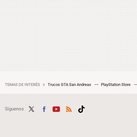
TEMAS DE INTERÉS
Trucos GTA San Andreas
PlayStation Store
Síguenos
Twit
Fac
Yout
RSS
Tikt
ter
ebo
ube
ok