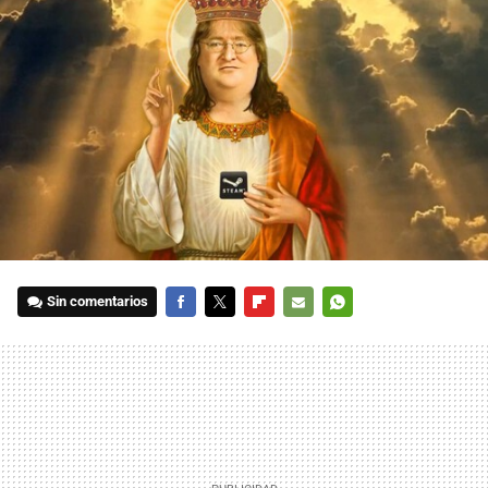
Sin comentarios
FACEBOOK
TWITTER
FLIPBOARD
E-
WHATSAPP
MAIL