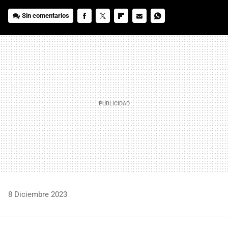
Sin comentarios
FACEBOOK
TWITTER
FLIPBOARD
E-
WHATSAPP
MAIL
8 Diciembre 2023