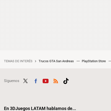
TEMAS DE INTERÉS
Trucos GTA San Andreas
PlayStation Store
Síguenos
Twit
Fac
Yout
RSS
Tikt
ter
ebo
ube
ok
ok
En 3DJuegos LATAM hablamos de...