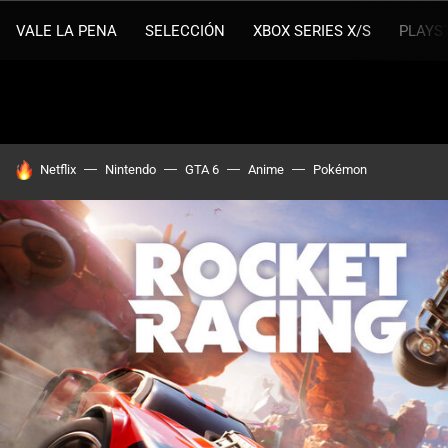
VALE LA PENA
SELECCIÓN
XBOX SERIES X/S
PLAYS
HOY SE HABLA DE
Netflix
Nintendo
GTA 6
Anime
Pokémon