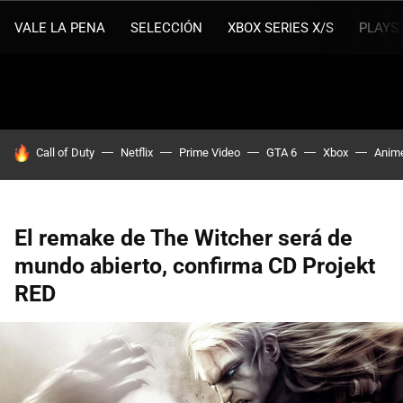
VALE LA PENA
SELECCIÓN
XBOX SERIES X/S
PLAYS
HOY SE HABLA DE
Call of Duty
Netflix
Prime Video
GTA 6
Xbox
Anim
El remake de The Witcher será de
mundo abierto, confirma CD Projekt
RED