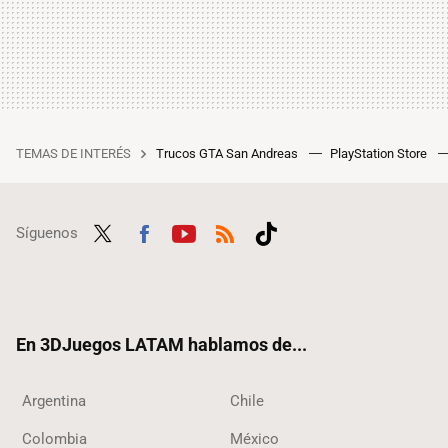
TEMAS DE INTERÉS
Trucos GTA San Andreas
PlayStation Store
Síguenos
Twit
Fac
Yout
RSS
Tikt
ter
ebo
ube
ok
ok
En 3DJuegos LATAM hablamos de...
Argentina
Chile
Colombia
México