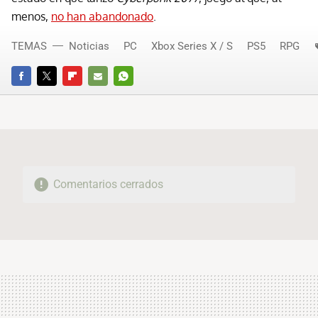
menos,
no han abandonado
.
TEMAS
Noticias
PC
Xbox Series X / S
PS5
RPG
FACEBOOK
TWITTER
FLIPBOARD
E-
WHATSAPP
MAIL
Comentarios cerrados