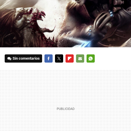
Sin comentarios
FACEBOOK
TWITTER
FLIPBOARD
E-
WHATSAPP
MAIL