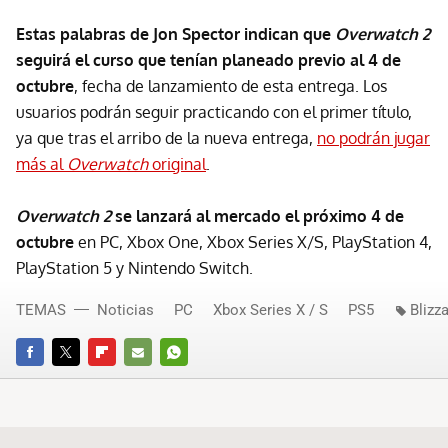
Estas palabras de Jon Spector indican que
Overwatch 2
seguirá el curso que tenían planeado previo al 4 de
octubre
, fecha de lanzamiento de esta entrega. Los
usuarios podrán seguir practicando con el primer título,
ya que tras el arribo de la nueva entrega,
no podrán jugar
más al
Overwatch
original
.
Overwatch 2
se lanzará al mercado el próximo 4 de
octubre
en PC, Xbox One, Xbox Series X/S, PlayStation 4,
PlayStation 5 y Nintendo Switch.
TEMAS
Noticias
PC
Xbox Series X / S
PS5
Blizz
FACEBOOK
TWITTER
FLIPBOARD
E-
WHATSAPP
MAIL