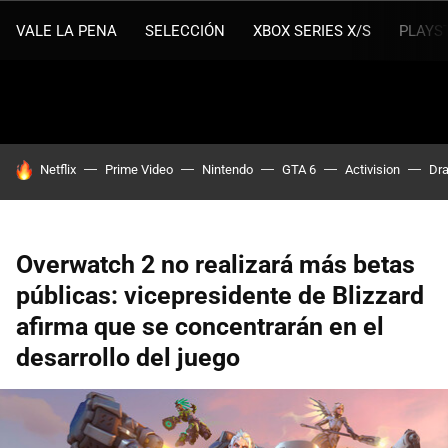
VALE LA PENA
SELECCIÓN
XBOX SERIES X/S
PLAYS
HOY SE HABLA DE
Netflix
Prime Video
Nintendo
GTA 6
Activision
Dra
Overwatch 2 no realizará más betas
públicas: vicepresidente de Blizzard
afirma que se concentrarán en el
desarrollo del juego