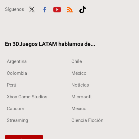
Síguenos
Twit
Fac
Yout
RSS
Tikt
ter
ebo
ube
ok
ok
En 3DJuegos LATAM hablamos de...
Argentina
Chile
Colombia
México
Perú
Noticias
Xbox Game Studios
Microsoft
Capcom
México
Streaming
Ciencia Ficción