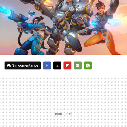
Sin comentarios
FACEBOOK
TWITTER
FLIPBOARD
E-
WHATSAPP
MAIL