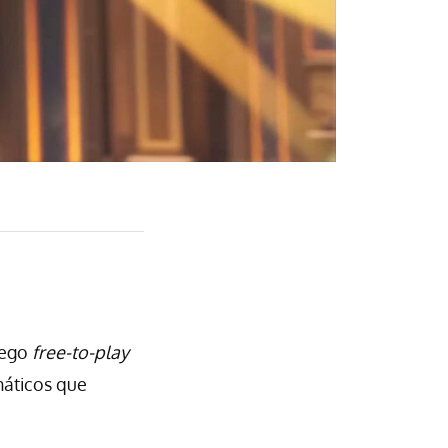
uego
free-to-play
náticos que