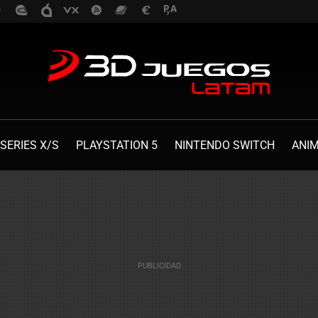
SERIES X/S
PLAYSTATION 5
NINTENDO SWITCH
ANI