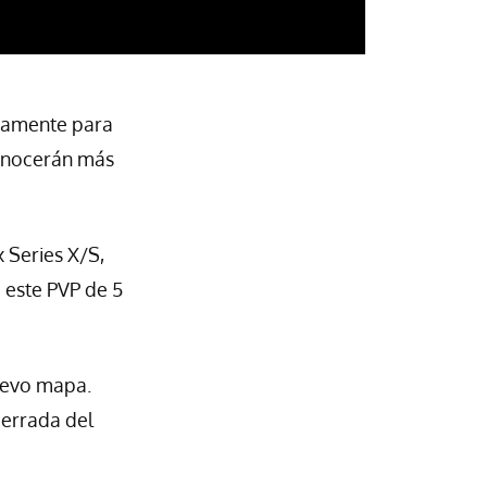
viamente para
conocerán más
 Series X/S,
e este PVP de 5
uevo mapa.
cerrada del