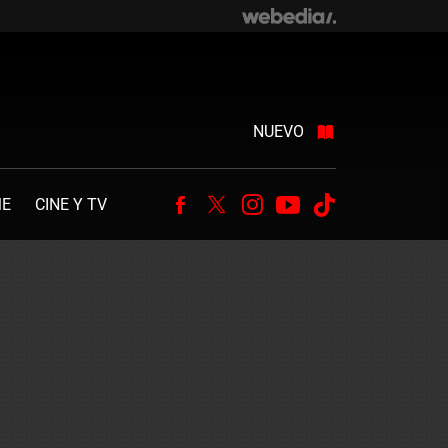
NUEVO
ME
CINE Y TV
Facebook
Twitter
Instagram
Youtube
Tiktok