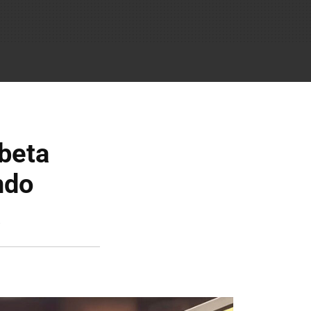
beta
ndo
a