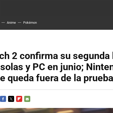
Anime
Pokémon
ch 2 confirma su segunda 
solas y PC en junio; Ninte
e queda fuera de la prueb
FACEBOOK
TWITTER
FLIPBOARD
E-
MAIL