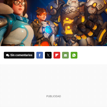
Sin comentarios
FACEBOOK
TWITTER
FLIPBOARD
E-
WHATSAPP
MAIL