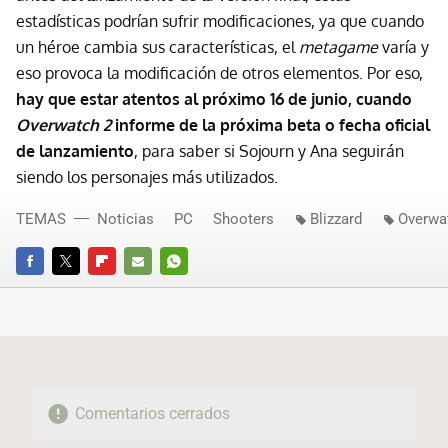
estadísticas podrían sufrir modificaciones, ya que cuando
un héroe cambia sus características, el
metagame
varía y
eso provoca la modificación de otros elementos. Por eso,
hay que estar atentos al próximo 16 de junio, cuando
Overwatch 2
informe de la próxima beta o fecha oficial
de lanzamiento
, para saber si Sojourn y Ana seguirán
siendo los personajes más utilizados.
TEMAS
Noticias
PC
Shooters
Blizzard
Overwa
FACEBOOK
TWITTER
FLIPBOARD
E-
WHATSAPP
MAIL
Comentarios cerrados