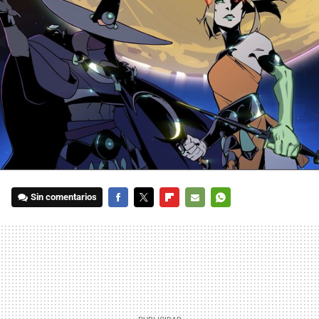
Sin comentarios
FACEBOOK
TWITTER
FLIPBOARD
E-
WHATSAPP
MAIL