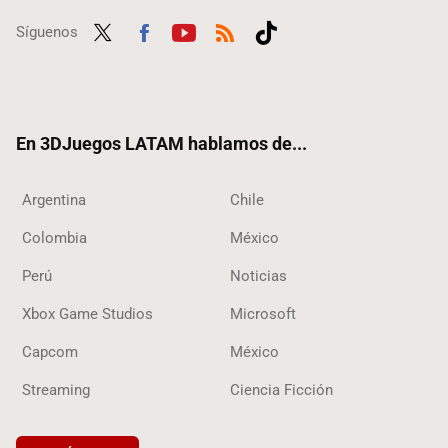
Síguenos
Twit
Fac
Yout
RSS
Tikt
ter
ebo
ube
ok
ok
En 3DJuegos LATAM hablamos de...
Argentina
Chile
Colombia
México
Perú
Noticias
Xbox Game Studios
Microsoft
Capcom
México
Streaming
Ciencia Ficción