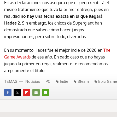
Estas declaraciones nos asegura que el juego recibirá el
mismo tratamiento que tuvo la primer entrega, pues en
realidad
no hay una fecha exacta en la que llegará
Hades 2
. Sin embargo, los chicos de Supergiant han
demostrado que saben cómo hacer juegos
impresionantes, pero sobre todo, divertidos.
En su momento Hades fue el mejor indie de 2020 en
The
Game Awards
de ese año. En dado caso que no hayas
jugado la primer entrega, realmente te recomendamos
ampliamente el título.
TEMAS
Noticias
PC
Indie
Steam
Epic Game
FACEBOOK
TWITTER
FLIPBOARD
E-
WHATSAPP
MAIL