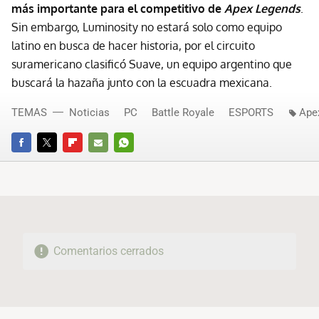
más importante para el competitivo de
Apex Legends
.
Sin embargo, Luminosity no estará solo como equipo
latino en busca de hacer historia, por el circuito
suramericano clasificó Suave, un equipo argentino que
buscará la hazaña junto con la escuadra mexicana.
TEMAS
Noticias
PC
Battle Royale
ESPORTS
Ape
FACEBOOK
TWITTER
FLIPBOARD
E-
WHATSAPP
MAIL
Comentarios cerrados