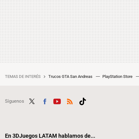
TEMAS DE INTERÉS
Trucos GTA San Andreas
PlayStation Store
Síguenos
Twit
Fac
Yout
RSS
Tikt
ter
ebo
ube
ok
ok
En 3DJuegos LATAM hablamos de...