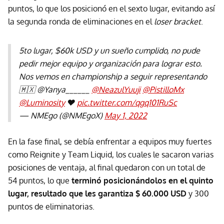
puntos, lo que los posicionó en el sexto lugar, evitando así
la segunda ronda de eliminaciones en el
loser bracket
.
5to lugar, $60k USD y un sueño cumplido, no pude
pedir mejor equipo y organización para lograr esto.
Nos vemos en championship a seguir representando
🇲🇽 @Yanya______
@NeazulYuuji
@PistilloMx
@Luminosity
❤️
pic.twitter.com/qgq101RuSc
— NMEgo (@NMEgoX)
May 1, 2022
En la fase final, se debía enfrentar a equipos muy fuertes
como Reignite y Team Liquid, los cuales le sacaron varias
posiciones de ventaja, al final quedaron con un total de
54 puntos, lo que
terminó posicionándolos en el quinto
lugar, resultado que les garantiza $ 60.000 USD
y 300
puntos de eliminatorias.