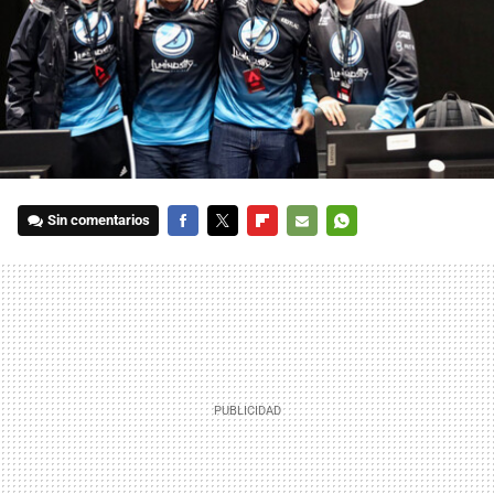
Sin comentarios
FACEBOOK
TWITTER
FLIPBOARD
E-
WHATSAPP
MAIL