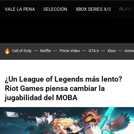
VALE LA PENA
SELECCIÓN
XBOX SERIES X/S
PLAYS
HOY SE HABLA DE
Call of Duty
Netflix
Prime Video
GTA 6
Xbox
Anim
¿Un League of Legends más lento?
Riot Games piensa cambiar la
jugabilidad del MOBA