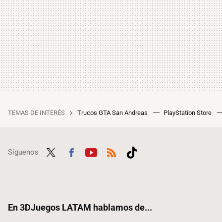
TEMAS DE INTERÉS
Trucos GTA San Andreas
PlayStation Store
Síguenos
Twit
Fac
Yout
RSS
Tikt
ter
ebo
ube
ok
ok
En 3DJuegos LATAM hablamos de...