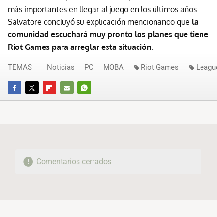
más importantes en llegar al juego en los últimos años.
Salvatore concluyó su explicación mencionando que
la
comunidad escuchará muy pronto los planes que tiene
Riot Games para arreglar esta situación
.
TEMAS
Noticias
PC
MOBA
Riot Games
Leagu
FACEBOOK
TWITTER
FLIPBOARD
E-
WHATSAPP
MAIL
Comentarios cerrados