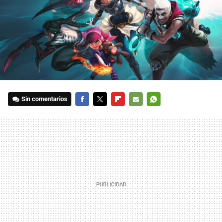
Sin comentarios
FACEBOOK
TWITTER
FLIPBOARD
E-
WHATSAPP
MAIL