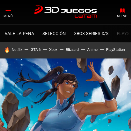
MENÚ
NUEVO
VALE LA PENA
SELECCIÓN
XBOX SERIES X/S
PLAYS
HOY SE HABLA DE
Netflix
GTA 6
Xbox
Blizzard
Anime
PlayStation