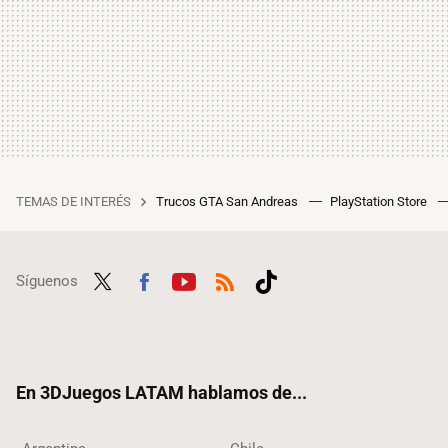
TEMAS DE INTERÉS
Trucos GTA San Andreas
PlayStation Store
Síguenos
Twit
Fac
Yout
RSS
Tikt
ter
ebo
ube
ok
ok
En 3DJuegos LATAM hablamos de...