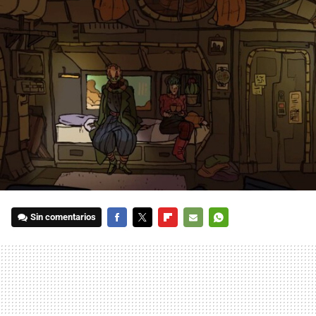
Sin comentarios
FACEBOOK
TWITTER
FLIPBOARD
E-
WHATSAPP
MAIL