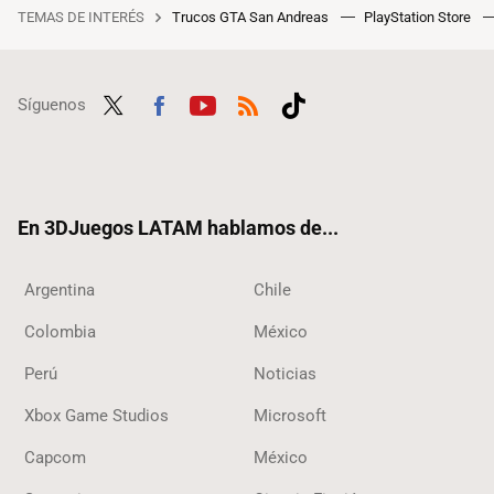
TEMAS DE INTERÉS
Trucos GTA San Andreas
PlayStation Store
Síguenos
Twit
Fac
Yout
RSS
Tikt
ter
ebo
ube
ok
ok
En 3DJuegos LATAM hablamos de...
Argentina
Chile
Colombia
México
Perú
Noticias
Xbox Game Studios
Microsoft
Capcom
México