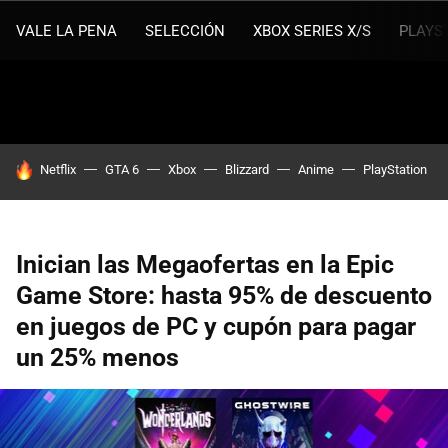
VALE LA PENA
SELECCIÓN
XBOX SERIES X/S
PLAYS
HOY SE HABLA DE
Netflix
GTA 6
Xbox
Blizzard
Anime
PlayStation
Inician las Megaofertas en la Epic
Game Store: hasta 95% de descuento
en juegos de PC y cupón para pagar
un 25% menos