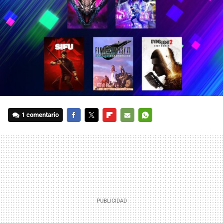
1 comentario
FACEBOOK
TWITTER
FLIPBOARD
E-
WHATSAPP
MAIL