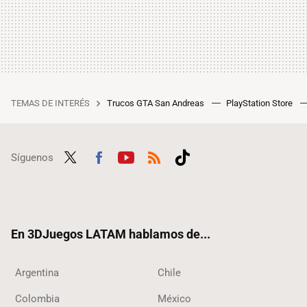
TEMAS DE INTERÉS
Trucos GTA San Andreas
PlayStation Store
Síguenos
Twit
Fac
Yout
RSS
Tikt
ter
ebo
ube
ok
ok
En 3DJuegos LATAM hablamos de...
Argentina
Chile
Colombia
México