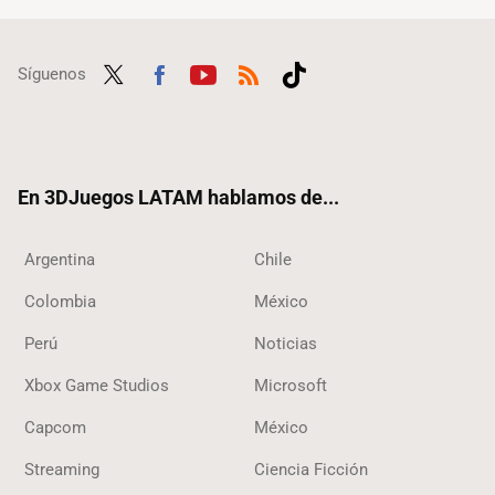
Síguenos
Twit
Fac
Yout
RSS
Tikt
ter
ebo
ube
ok
ok
En 3DJuegos LATAM hablamos de...
Argentina
Chile
Colombia
México
Perú
Noticias
Xbox Game Studios
Microsoft
Capcom
México
Streaming
Ciencia Ficción