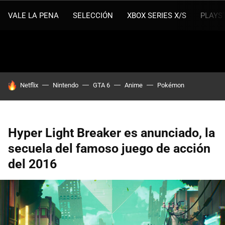
VALE LA PENA
SELECCIÓN
XBOX SERIES X/S
PLAYS
HOY SE HABLA DE
Netflix
Nintendo
GTA 6
Anime
Pokémon
Hyper Light Breaker es anunciado, la
secuela del famoso juego de acción
del 2016