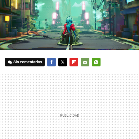
Sin comentarios
FACEBOOK
TWITTER
FLIPBOARD
E-
WHATSAPP
MAIL