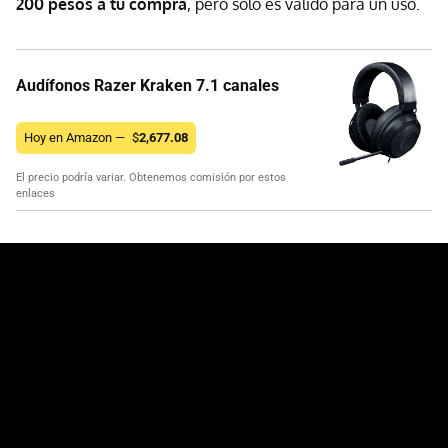
200 pesos a tu compra
, pero sólo es válido para un uso.
Audífonos Razer Kraken 7.1 canales
Hoy en Amazon —
$
2,677.08
El precio podría variar. Obtenemos comisión por estos
enlaces