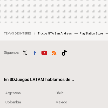
TEMAS DE INTERÉS
Trucos GTA San Andreas
PlayStation Store
Síguenos
Twit
Fac
Yout
RSS
Tikt
ter
ebo
ube
ok
ok
En 3DJuegos LATAM hablamos de...
Argentina
Chile
Colombia
México