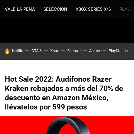
VALE LA PENA
SELECCIÓN
XBOX SERIES X/S
PLAYS
HOY SE HABLA DE
Netflix
GTA 6
Xbox
Blizzard
Anime
PlayStation
Hot Sale 2022: Audífonos Razer
Kraken rebajados a más del 70% de
descuento en Amazon México,
llévatelos por 599 pesos