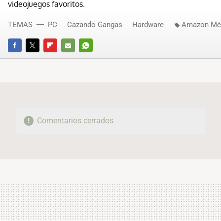
videojuegos favoritos.
TEMAS
PC
Cazando Gangas
Hardware
Amazon Mé
FACEBOOK
TWITTER
FLIPBOARD
E-
WHATSAPP
MAIL
Comentarios cerrados