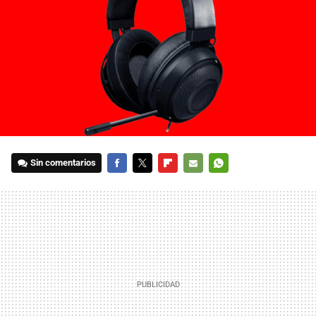
Sin comentarios
FACEBOOK
TWITTER
FLIPBOARD
E-
WHATSAPP
MAIL