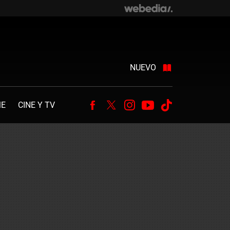
NUEVO
ME
CINE Y TV
Facebook
Twitter
Instagram
Youtube
Tiktok