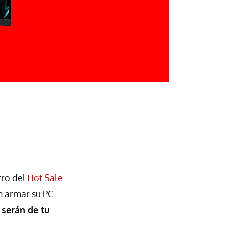
tro del
Hot Sale
n armar su PC
serán de tu