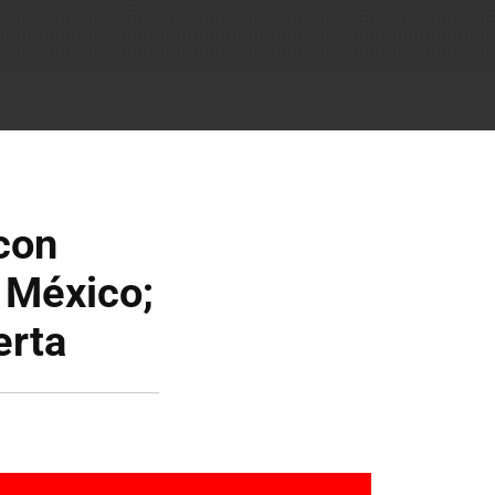
con
 México;
erta