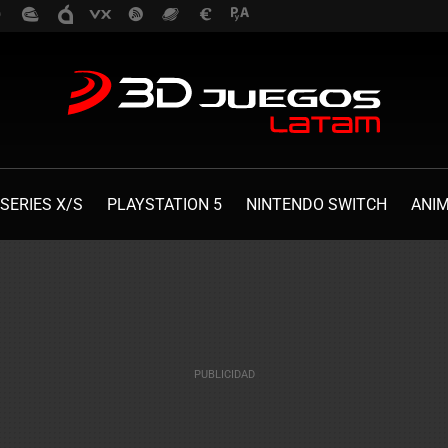
SERIES X/S
PLAYSTATION 5
NINTENDO SWITCH
ANI