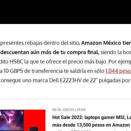
presentes rebajas dentro del sitio,
Amazon México tie
 descuentan aún más de tu compra final
, siendo la bo
dito HSBC la que te ofrece el precio más bajo. Por ejemp
 10 GBPS de transferencia te saldría en sólo
1,044 peso
 conseguir uno marca Dell E2223HV de 22" pulgadas po
EN 3D JUEGOS LATAM
Hot Sale 2022: laptops gamer MSI, Le
más desde 13,500 pesos en Amazon M