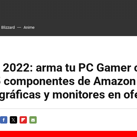
Blizzard
Anime
e 2022: arma tu PC Gamer 
5 componentes de Amazon
 gráficas y monitores en of
FACEBOOK
TWITTER
FLIPBOARD
E-
MAIL