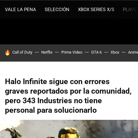
VALE LA PENA
SELECCIÓN
XBOX SERIES X/S
PLAYS
HOY SE HABLA DE
Call of Duty
Netflix
Prime Video
GTA 6
Xbox
Anim
Halo Infinite sigue con errores
graves reportados por la comunidad,
pero 343 Industries no tiene
personal para solucionarlo