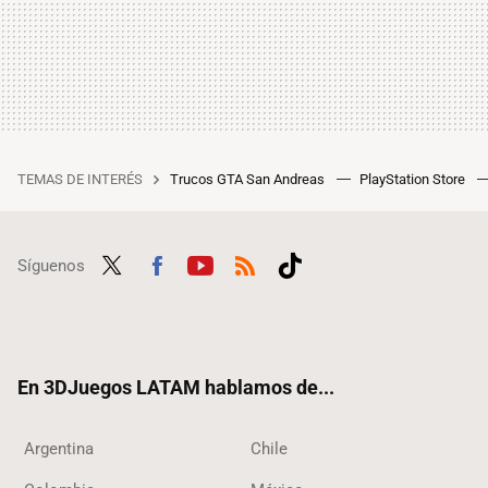
TEMAS DE INTERÉS
Trucos GTA San Andreas
PlayStation Store
Síguenos
Twit
Fac
Yout
RSS
Tikt
ter
ebo
ube
ok
ok
En 3DJuegos LATAM hablamos de...
Argentina
Chile