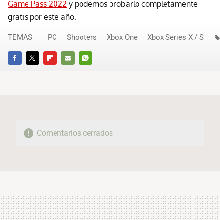
Game Pass 2022
y podemos probarlo completamente
gratis por este año.
TEMAS
PC
Shooters
Xbox One
Xbox Series X / S
FACEBOOK
TWITTER
FLIPBOARD
E-
WHATSAPP
MAIL
Comentarios cerrados