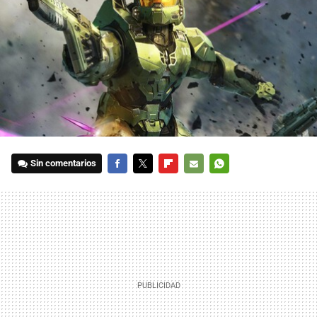
Sin comentarios
FACEBOOK
TWITTER
FLIPBOARD
E-
WHATSAPP
MAIL