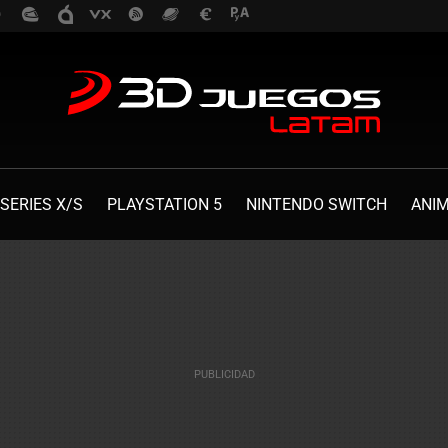
SERIES X/S
PLAYSTATION 5
NINTENDO SWITCH
ANI