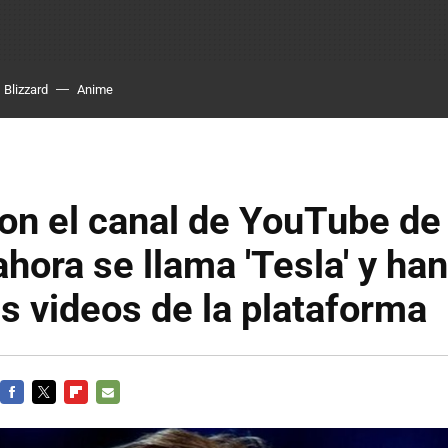
Blizzard
Anime
n el canal de YouTube de 
ahora se llama 'Tesla' y ha
s videos de la plataforma
FACEBOOK
TWITTER
FLIPBOARD
E-
MAIL