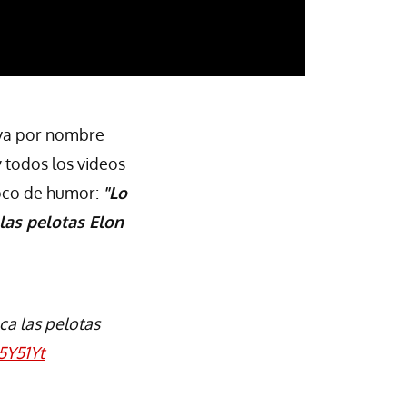
eva por nombre
y todos los videos
poco de humor:
"Lo
las pelotas Elon
a las pelotas
5Y51Yt