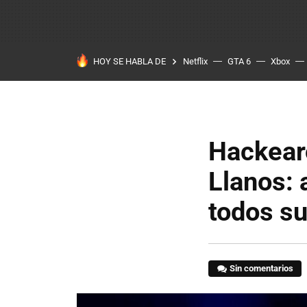
HOY SE HABLA DE
Netflix
GTA 6
Xbox
Hackearo
Llanos: 
todos su
Sin comentarios