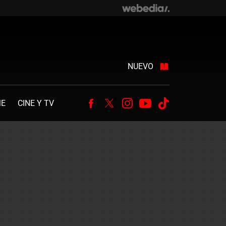
NUEVO
ME
CINE Y TV
Facebook
Twitter
Instagram
Youtube
Tiktok