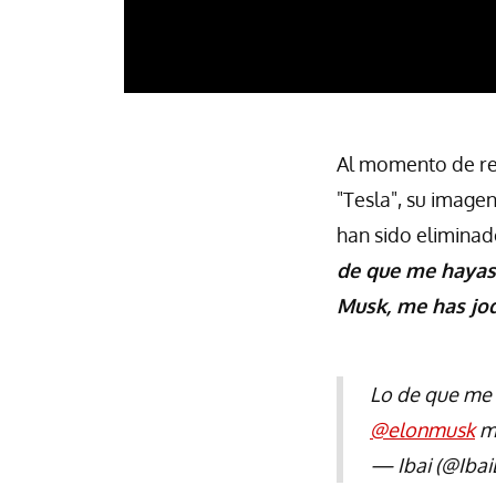
Al momento de red
"Tesla", su image
han sido eliminad
de que me hayas 
Musk, me has jod
Lo de que me 
@elonmusk
me
— Ibai (@Ibai