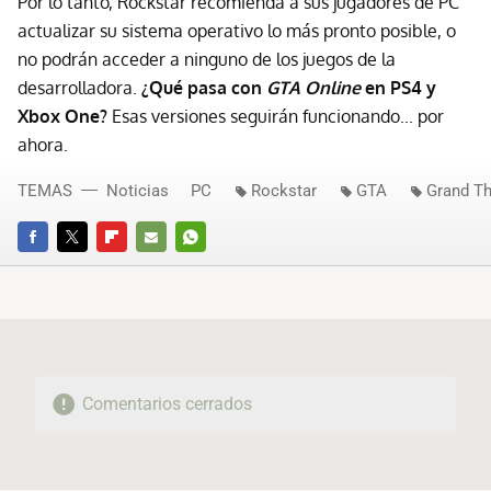
Por lo tanto,
Rockstar recomienda a sus jugadores de PC
actualizar su sistema operativo lo más pronto posible, o
no podrán acceder a ninguno de los juegos de la
desarrolladora.
¿Qué pasa con
GTA Online
en PS4 y
Xbox One?
Esas versiones seguirán funcionando... por
ahora.
TEMAS
Noticias
PC
Rockstar
GTA
Grand Th
FACEBOOK
TWITTER
FLIPBOARD
E-
WHATSAPP
MAIL
Comentarios cerrados