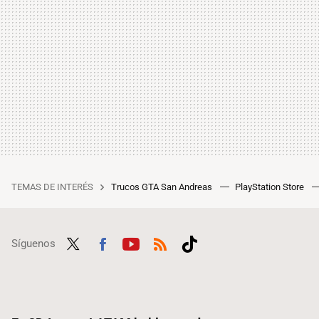
TEMAS DE INTERÉS
Trucos GTA San Andreas
PlayStation Store
Síguenos
Twit
Fac
Yout
RSS
Tikt
ter
ebo
ube
ok
ok