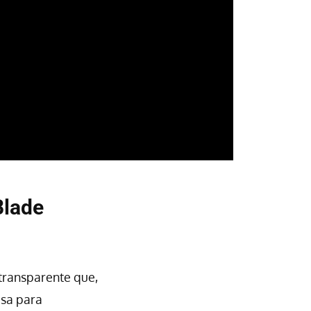
Blade
 transparente que,
osa para