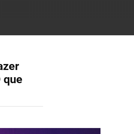
azer
D que