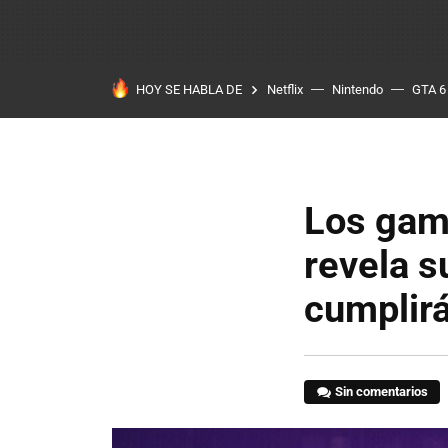
HOY SE HABLA DE
Netflix
Nintendo
GTA 6
Los game
revela s
cumplir
Sin comentarios