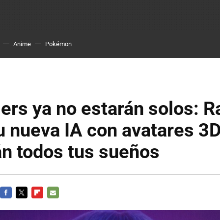
Anime
Pokémon
rs ya no estarán solos: R
u nueva IA con avatares 3
án todos tus sueños
FACEBOOK
TWITTER
FLIPBOARD
E-
MAIL