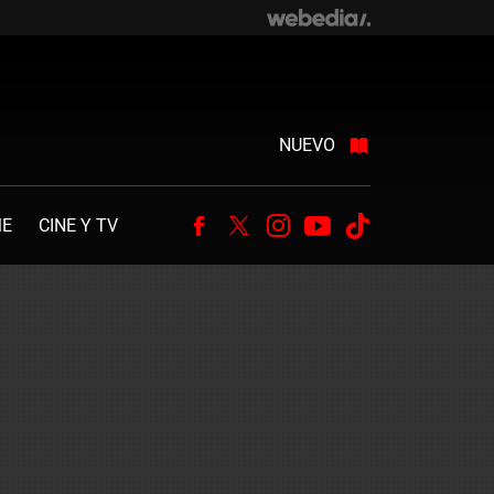
NUEVO
ME
CINE Y TV
Facebook
Twitter
Instagram
Youtube
Tiktok