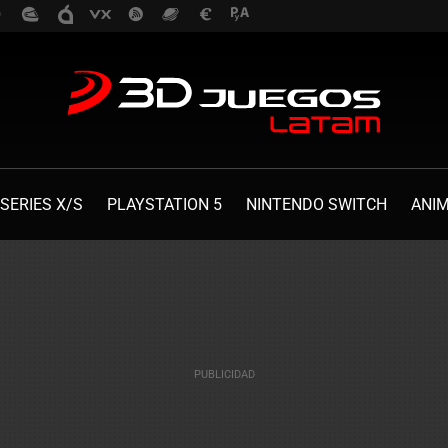
SERIES X/S
PLAYSTATION 5
NINTENDO SWITCH
ANI