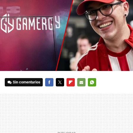
Sin comentarios
FACEBOOK
TWITTER
FLIPBOARD
E-
WHATSAPP
MAIL