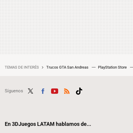
TEMAS DE INTERÉS
Trucos GTA San Andreas
PlayStation Store
Síguenos
Twit
Fac
Yout
RSS
Tikt
ter
ebo
ube
ok
ok
En 3DJuegos LATAM hablamos de...