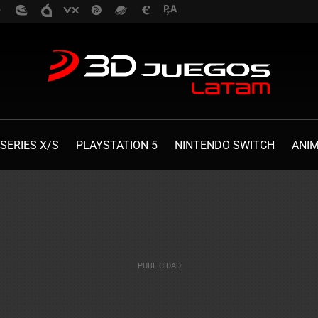
SERIES X/S
PLAYSTATION 5
NINTENDO SWITCH
ANI