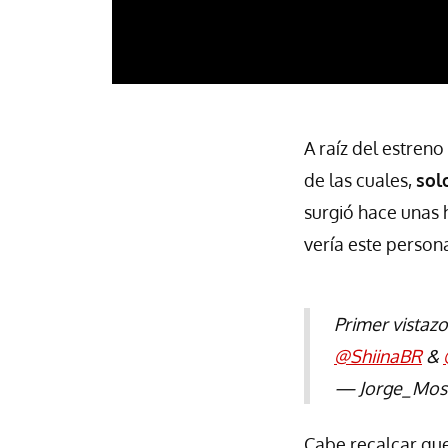
A raíz del estreno
de las cuales,
sol
surgió hace unas 
vería este persona
Primer vistazo
@ShiinaBR
&
— Jorge_Most
Cabe recalcar que