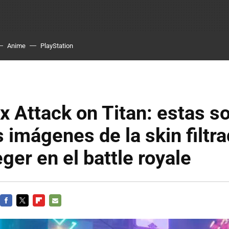
Anime
PlayStation
 x Attack on Titan: estas s
 imágenes de la skin filtr
ger en el battle royale
FACEBOOK
TWITTER
FLIPBOARD
E-
MAIL