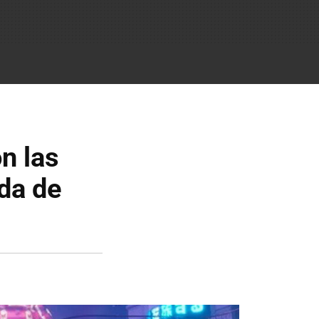
on las
ada de