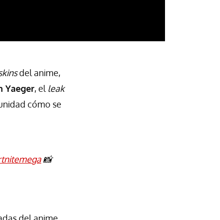
skins
del anime,
n Yaeger
, el
leak
munidad cómo se
rtnitemega
📸
adas del anime,