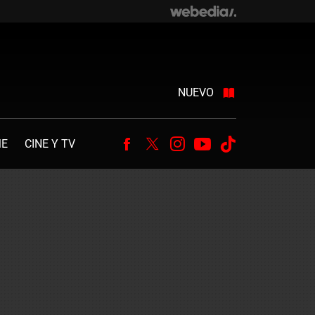
NUEVO
ME
CINE Y TV
Facebook
Twitter
Instagram
Youtube
Tiktok