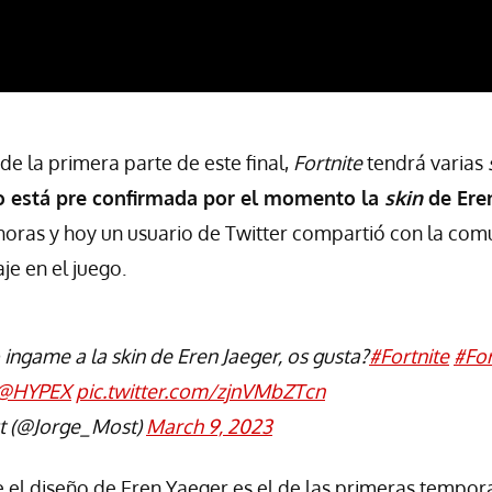
 de la primera parte de este final,
Fortnite
tendrá varias
o está pre confirmada por el momento la
skin
de Ere
horas y hoy un usuario de Twitter compartió con la co
je en el juego.
 ingame a la skin de Eren Jaeger, os gusta?
#Fortnite
#Fo
@HYPEX
pic.twitter.com/zjnVMbZTcn
 (@Jorge_Most)
March 9, 2023
 el diseño de Eren Yaeger es el de las primeras tempor