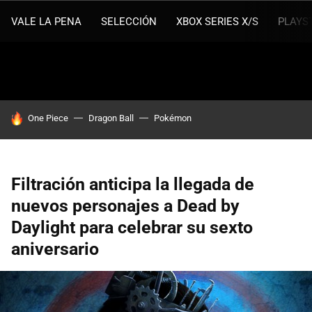
VALE LA PENA
SELECCIÓN
XBOX SERIES X/S
PLAYS
HOY SE HABLA DE
One Piece
Dragon Ball
Pokémon
Filtración anticipa la llegada de
nuevos personajes a Dead by
Daylight para celebrar su sexto
aniversario