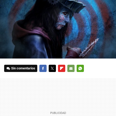
Sin comentarios
FACEBOOK
TWITTER
FLIPBOARD
E-
WHATSAPP
MAIL