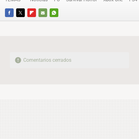
FACEBOOK
TWITTER
FLIPBOARD
E-
WHATSAPP
MAIL
Comentarios cerrados