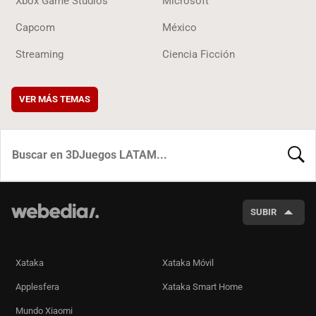
Xbox Game Studios
Microsoft
Capcom
México
Streaming
Ciencia Ficción
VER MÁS TEMAS
BUSCA
SUBIR
Xataka
Xataka Móvil
Applesfera
Xataka Smart Home
Mundo Xiaomi