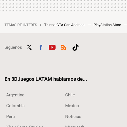
TEMAS DE INTERÉS
Trucos GTA San Andreas
PlayStation Store
Síguenos
Twit
Fac
Yout
RSS
Tikt
ter
ebo
ube
ok
ok
En 3DJuegos LATAM hablamos de...
Argentina
Chile
Colombia
México
Perú
Noticias