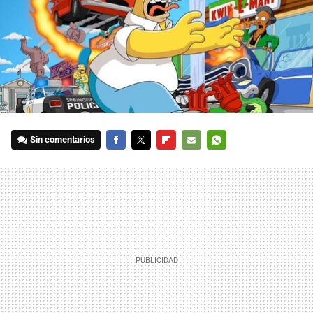
Sin comentarios
FACEBOOK
TWITTER
FLIPBOARD
E-
WHATSAPP
MAIL