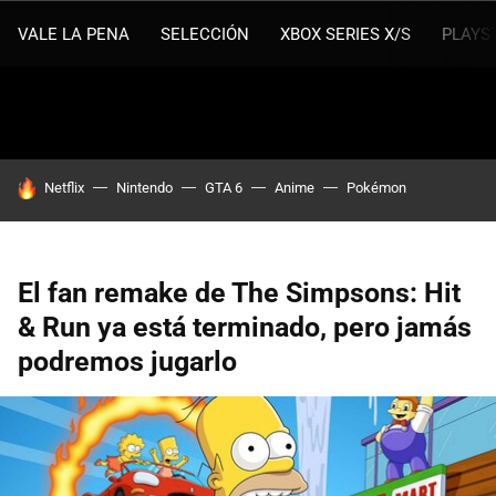
VALE LA PENA
SELECCIÓN
XBOX SERIES X/S
PLAYS
HOY SE HABLA DE
Netflix
Nintendo
GTA 6
Anime
Pokémon
El fan remake de The Simpsons: Hit
& Run ya está terminado, pero jamás
podremos jugarlo