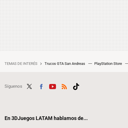
TEMAS DE INTERÉS
Trucos GTA San Andreas
PlayStation Store
Síguenos
Twit
Fac
Yout
RSS
Tikt
ter
ebo
ube
ok
ok
En 3DJuegos LATAM hablamos de...