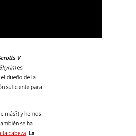
crolls V
Skyrim
es
 el dueño de la
ón suficiente para
e más?) y hemos
 también se ha
a la cabeza
.
La