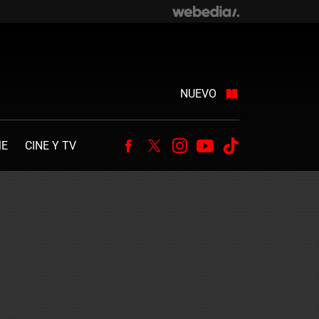
NUEVO
ME
CINE Y TV
Facebook
Twitter
Instagram
Youtube
Tiktok