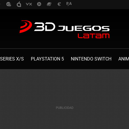
SERIES X/S
PLAYSTATION 5
NINTENDO SWITCH
ANI