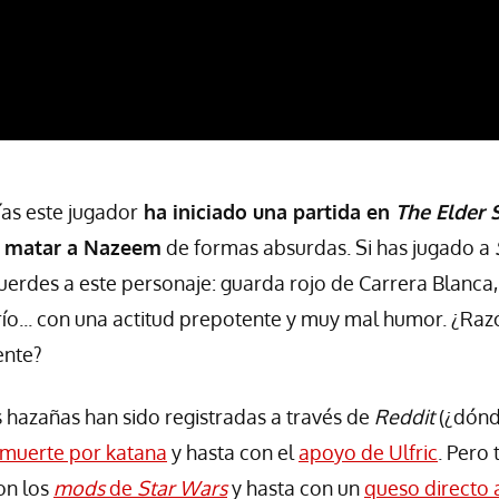
ías este jugador
ha iniciado una partida en
The Elder S
a matar a Nazeem
de formas absurdas. Si has jugado a
erdes a este personaje: guarda rojo de Carrera Blanca,
río... con una actitud prepotente y muy mal humor. ¿Raz
ente?
hazañas han sido registradas a través de
Reddit
(¿dónd
muerte por katana
y hasta con el
apoyo de Ulfric
. Pero
on los
mods
de
Star Wars
y hasta con un
queso directo 