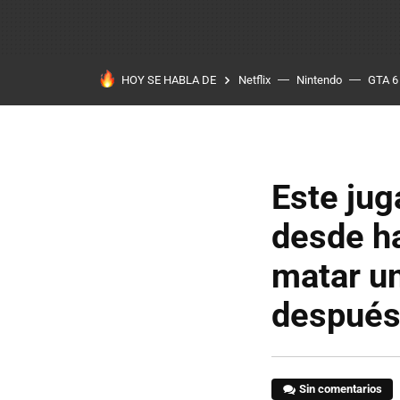
HOY SE HABLA DE
Netflix
Nintendo
GTA 6
Este jug
desde ha
matar u
después
Sin comentarios