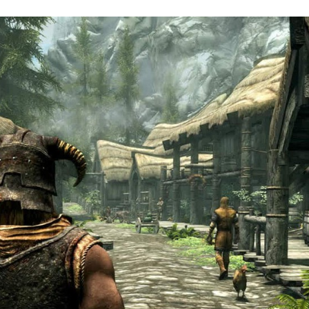
FACEBOOK
TWITTER
FLIPBOARD
E-
MAIL