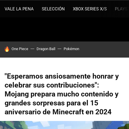
VALE LA PENA
SELECCIÓN
XBOX SERIES X/S
PLAYS
HOY SE HABLA DE
One Piece
Dragon Ball
Pokémon
"Esperamos ansiosamente honrar y
celebrar sus contribuciones":
Mojang prepara mucho contenido y
grandes sorpresas para el 15
aniversario de Minecraft en 2024