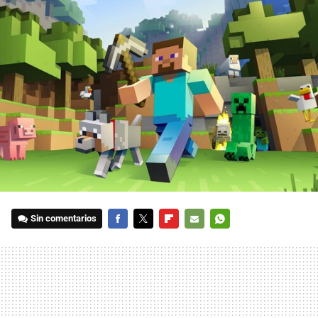
Sin comentarios
FACEBOOK
TWITTER
FLIPBOARD
E-
WHATSAPP
MAIL