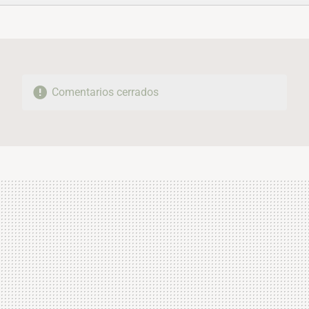
FACEBOOK
TWITTER
FLIPBOARD
E-
WHATSAPP
MAIL
Comentarios cerrados