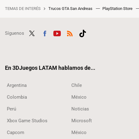
TEMAS DE INTERÉS
Trucos GTA San Andreas
PlayStation Store
Síguenos
Twit
Fac
Yout
RSS
Tikt
ter
ebo
ube
ok
ok
En 3DJuegos LATAM hablamos de...
Argentina
Chile
Colombia
México
Perú
Noticias
Xbox Game Studios
Microsoft
Capcom
México