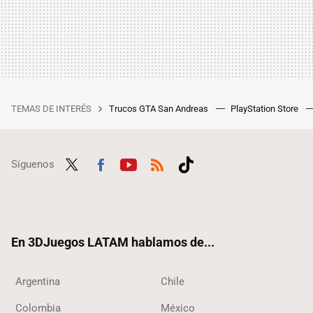
TEMAS DE INTERÉS
Trucos GTA San Andreas
PlayStation Store
Síguenos
Twit
Fac
Yout
RSS
Tikt
ter
ebo
ube
ok
ok
En 3DJuegos LATAM hablamos de...
Argentina
Chile
Colombia
México