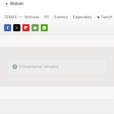
IlloJuan
TEMAS
Noticias
PC
Eventos
Especiales
Twitch
FACEBOOK
TWITTER
FLIPBOARD
E-
WHATSAPP
MAIL
Comentarios cerrados