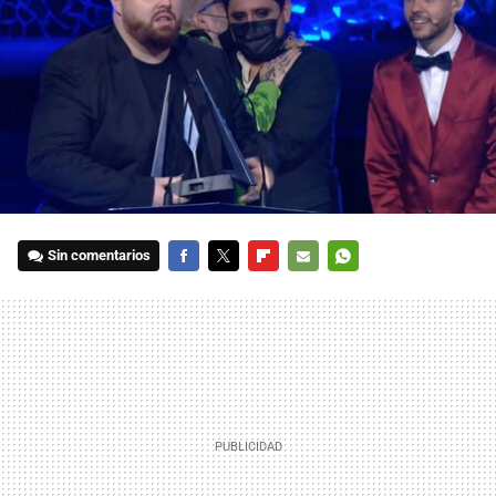
Sin comentarios
FACEBOOK
TWITTER
FLIPBOARD
E-
WHATSAPP
MAIL