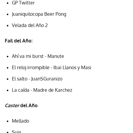
GP Twitter
Juaniquilocopa Beer Pong
Velada del Año 2
Fail del Año:
Ahí va mi burst - Manute
El reloj irrompible - Ibai Llanos y Masi
El salto - JuanSGuranizo
La caída - Madre de Karchez
Caster
del Año
Mellado
Suja