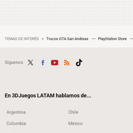
TEMAS DE INTERÉS
Trucos GTA San Andreas
PlayStation Store
Síguenos
Twit
Fac
Yout
RSS
Tikt
ter
ebo
ube
ok
ok
En 3DJuegos LATAM hablamos de...
Argentina
Chile
Colombia
México