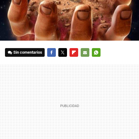
Sin comentarios
FACEBOOK
TWITTER
FLIPBOARD
E-
WHATSAPP
MAIL