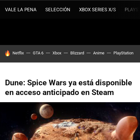
VALE LA PENA
SELECCIÓN
XBOX SERIES X/S
PLAYS
HOY SE HABLA DE
Netflix
GTA 6
Xbox
Blizzard
Anime
PlayStation
Dune: Spice Wars ya está disponible
en acceso anticipado en Steam