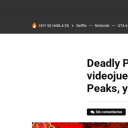
HOY SE HABLA DE
Netflix
Nintendo
GTA 6
Deadly P
videojue
Peaks, 
Sin comentarios