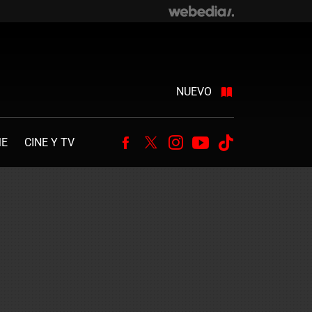
NUEVO
ME
CINE Y TV
Facebook
Twitter
Instagram
Youtube
Tiktok