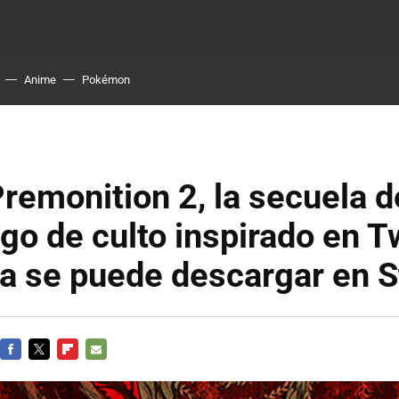
Anime
Pokémon
remonition 2, la secuela d
go de culto inspirado en T
ya se puede descargar en 
FACEBOOK
TWITTER
FLIPBOARD
E-
MAIL