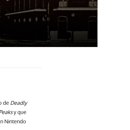
io de
Deadly
Peaks
y que
en Nintendo