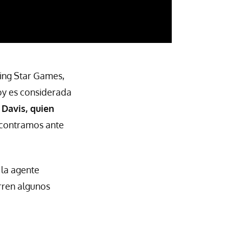
sing Star Games,
hoy es considerada
 Davis, quien
ncontramos ante
 la agente
urren algunos