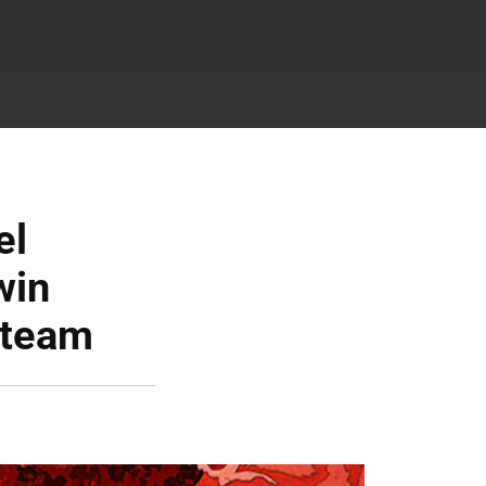
el
win
Steam