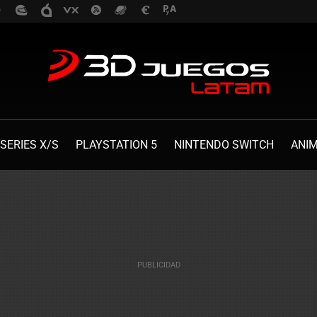
SERIES X/S
PLAYSTATION 5
NINTENDO SWITCH
ANI