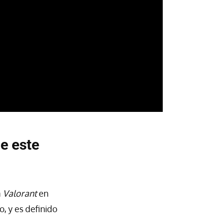
le este
a
Valorant
en
, y es definido