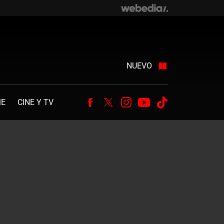
NUEVO
ME
CINE Y TV
Facebook
Twitter
Instagram
Youtube
Tiktok