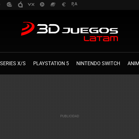
SERIES X/S
PLAYSTATION 5
NINTENDO SWITCH
ANI