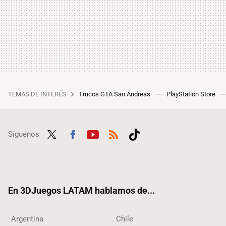
TEMAS DE INTERÉS
Trucos GTA San Andreas
PlayStation Store
Síguenos
Twit
Fac
Yout
RSS
Tikt
ter
ebo
ube
ok
ok
En 3DJuegos LATAM hablamos de...
Argentina
Chile