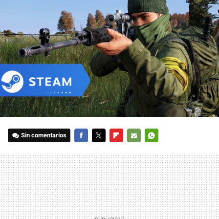
Sin comentarios
FACEBOOK
TWITTER
FLIPBOARD
E-
WHATSAPP
MAIL