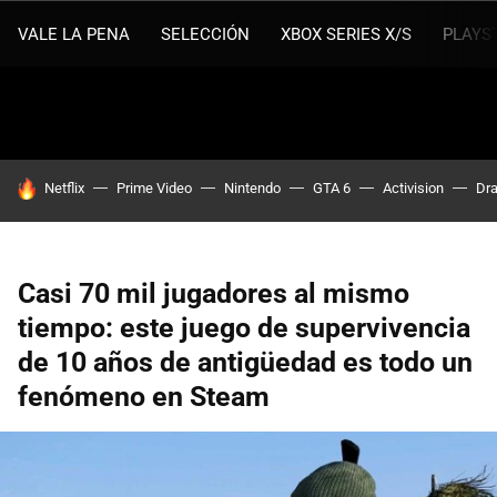
VALE LA PENA
SELECCIÓN
XBOX SERIES X/S
PLAYS
HOY SE HABLA DE
Netflix
Prime Video
Nintendo
GTA 6
Activision
Dra
Casi 70 mil jugadores al mismo
tiempo: este juego de supervivencia
de 10 años de antigüedad es todo un
fenómeno en Steam