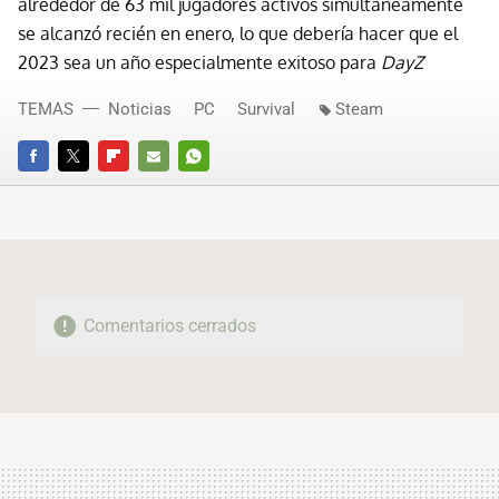
alrededor de 63 mil jugadores activos simultáneamente
se alcanzó recién en enero, lo que debería hacer que el
2023 sea un año especialmente exitoso para
DayZ
TEMAS
Noticias
PC
Survival
Steam
FACEBOOK
TWITTER
FLIPBOARD
E-
WHATSAPP
MAIL
Comentarios cerrados