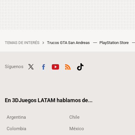
TEMAS DE INTERÉS
Trucos GTA San Andreas
PlayStation Store
Síguenos
Twit
Fac
Yout
RSS
Tikt
ter
ebo
ube
ok
ok
En 3DJuegos LATAM hablamos de...
Argentina
Chile
Colombia
México