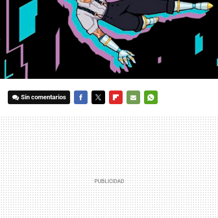
Sin comentarios
FACEBOOK
TWITTER
FLIPBOARD
E-
WHATSAPP
MAIL