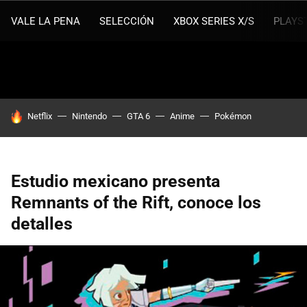
VALE LA PENA
SELECCIÓN
XBOX SERIES X/S
PLAYS
HOY SE HABLA DE
Netflix
Nintendo
GTA 6
Anime
Pokémon
Estudio mexicano presenta
Remnants of the Rift, conoce los
detalles