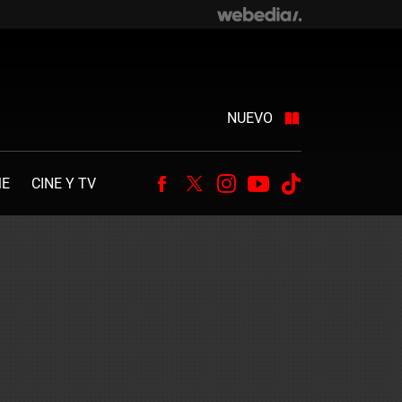
NUEVO
ME
CINE Y TV
Facebook
Twitter
Instagram
Youtube
Tiktok