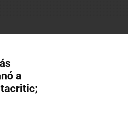
más
anó a
acritic;