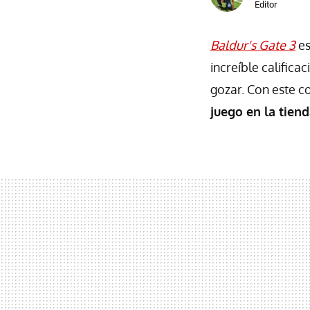
Editor
Baldur's Gate 3
es
increíble califica
gozar. Con este c
juego en la tie