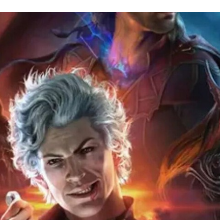
FACEBOOK
TWITTER
FLIPBOARD
E-
MAIL