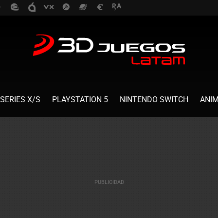
SERIES X/S
PLAYSTATION 5
NINTENDO SWITCH
ANI