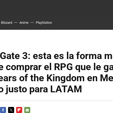
Blizzard
Anime
PlayStation
 Gate 3: esta es la forma 
e comprar el RPG que le g
ears of the Kingdom en Met
io justo para LATAM