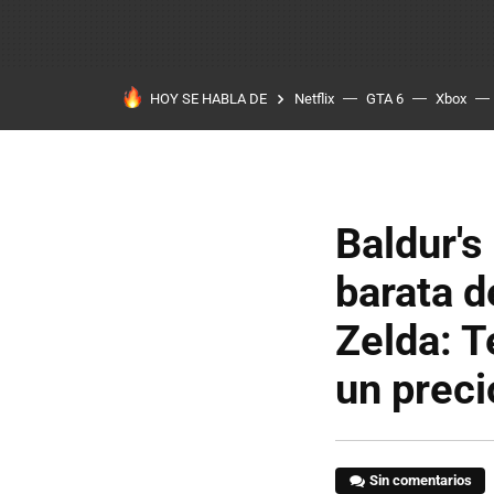
HOY SE HABLA DE
Netflix
GTA 6
Xbox
Baldur's
barata d
Zelda: T
un prec
Sin comentarios