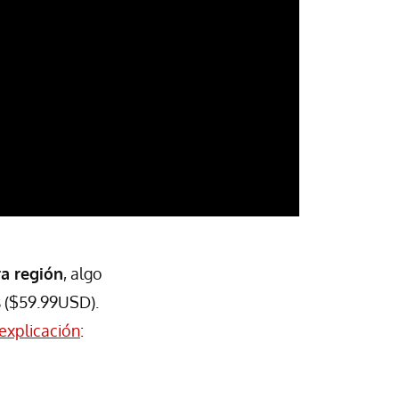
ra región
, algo
s ($59.99USD).
explicación
: