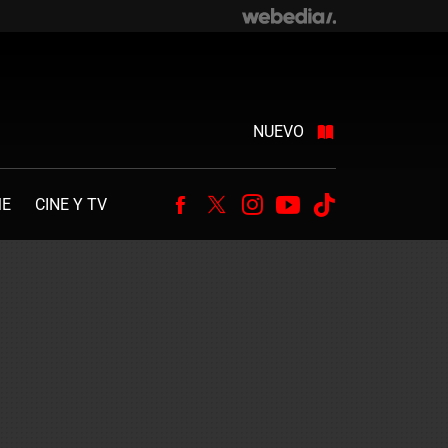
NUEVO
ME
CINE Y TV
Facebook
Twitter
Instagram
Youtube
Tiktok