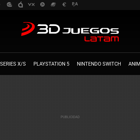
SERIES X/S
PLAYSTATION 5
NINTENDO SWITCH
ANI