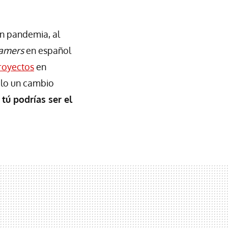
en pandemia, al
eamers
en español
royectos
en
olo un cambio
tú podrías ser el