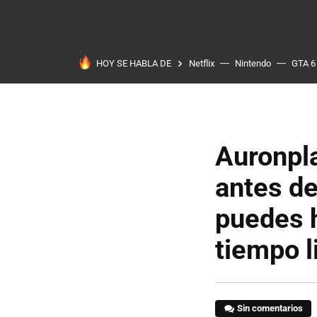
HOY SE HABLA DE
Netflix
Nintendo
GTA 6
Auronpl
antes de
puedes h
tiempo l
Sin comentarios