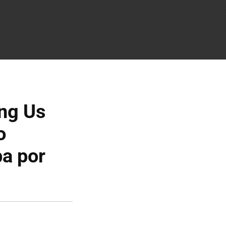
ng Us
o
ba por