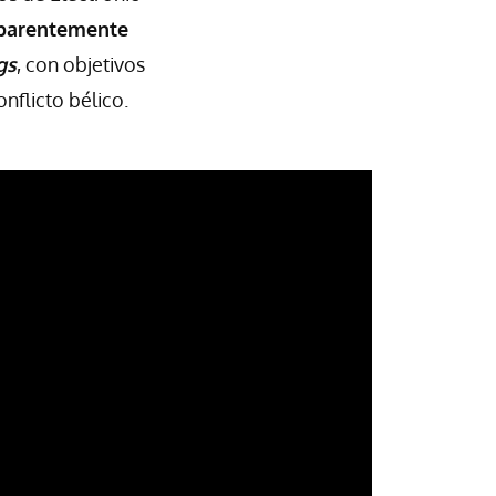
parentemente
gs
, con objetivos
nflicto bélico.