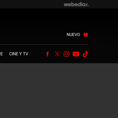
NUEVO
ME
CINE Y TV
Facebook
Twitter
Instagram
Youtube
Tiktok