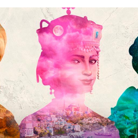
FACEBOOK
TWITTER
FLIPBOARD
E-
MAIL