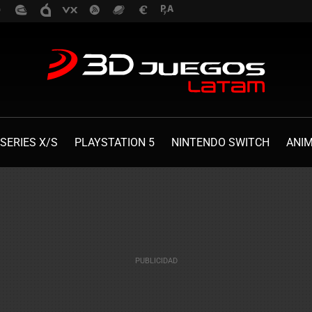
SERIES X/S
PLAYSTATION 5
NINTENDO SWITCH
ANI