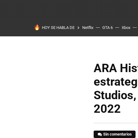
HOY SE HABLA DE
Netflix
GTA 6
Xbox
ARA Hist
estrateg
Studios,
2022
Sin comentarios